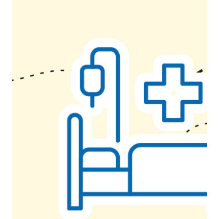
Schriftgröße
normal
groß
Kontrast
normal
hoch