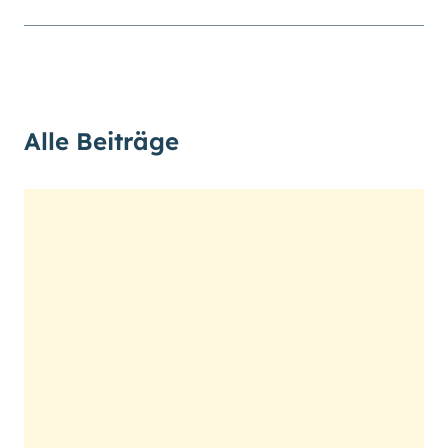
hoch
.) Für eine bessere Lesbarkeit
können Sie außerdem die Schrift
vergrößern. (Einfach bei
Schriftgröße
das Feld
groß
anwählen.)
Übrigens: Unsere Videos sind mit
Alle Beiträge
Untertiteln versehen.
Leichte Sprache
Gebärdensprache (DGS)
Animationen
an
aus