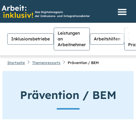
Das Digitalmagazin
der Inklusions- und Integrationsämter
Leistungen
Aus
Inklusionsbetriebe
an
Arbeitshilfen
der
Arbeitnehmer
Pra
Startseite
Themenressorts
Prävention / BEM
Hilfen
Suche
Prävention / BEM
Suchen
Für Menschen mit Sehschwäche
besteht hier die Möglichkeit, den
Kontrast stärker einzustellen.
(Klicken Sie dazu bei
Kontrast
auf
Suche schließen