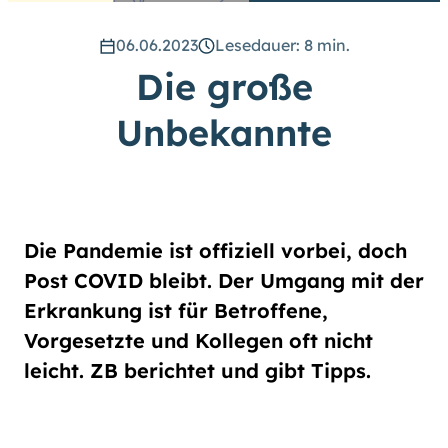
hoch
.) Für eine bessere Lesbarkeit
können Sie außerdem die Schrift
06.06.2023
Lesedauer: 8 min.
vergrößern. (Einfach bei
Die große
Schriftgröße
das Feld
groß
anwählen.)
Unbekannte
Übrigens: Unsere Videos sind mit
Untertiteln versehen.
Leichte Sprache
Die Pandemie ist offiziell vorbei, doch
Gebärdensprache (DGS)
Post COVID bleibt. Der Umgang mit der
Erkrankung ist für Betroffene,
Animationen
Vorgesetzte und Kollegen oft nicht
an
aus
leicht. ZB berichtet und gibt Tipps.