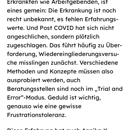
Erkrankten wie Ar­beit­ge­ben­den, ist
eines gemein: Die Erkrankung ist noch
recht unbekannt, es fehlen Er­fah­rungs­
wer­te. Und Post COVID hat sich nicht
angeschlichen, sondern plötzlich
zugeschlagen. Das führt häufig zu Über­
for­de­rung, Wieder­ein­glie­de­rungs­ver­su­
che misslingen zunächst. Verschiedene
Methoden und Konzepte müssen also
ausprobiert werden, auch
Beratungsstellen sind noch im „Trial and
Error“-Modus. Geduld ist wichtig,
genauso wie eine gewisse
Frustrationstoleranz.