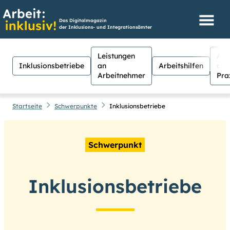
Das Digitalmagazin
der Inklusions- und Integrationsämter
Leistungen
Aus
Inklusionsbetriebe
an
Arbeitshilfen
der
Arbeitnehmer
Pra
Startseite
Schwerpunkte
Inklusionsbetriebe
Schwerpunkt
Hilfen
Suche
Suchen
Inklusionsbetriebe
Für Menschen mit Sehschwäche
besteht hier die Möglichkeit, den
Kontrast stärker einzustellen.
(Klicken Sie dazu bei
Kontrast
auf
Suche schließen