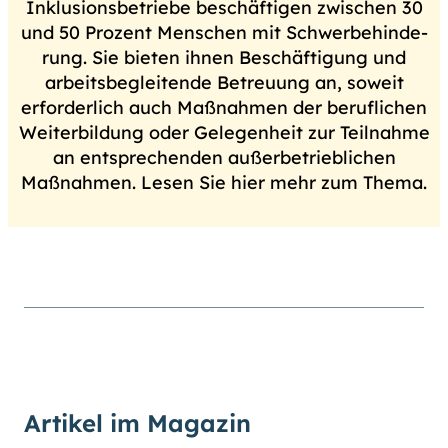
hoch
.) Für eine bessere Lesbarkeit
Inklusionsbetriebe beschäftigen zwischen 30
können Sie außerdem die Schrift
und 50 Prozent Menschen mit Schwer­be­hin­de­
vergrößern. (Einfach bei
rung. Sie bieten ihnen Beschäftigung und
Schriftgröße
das Feld
groß
arbeitsbegleitende Be­treu­ung an, soweit
anwählen.)
erforderlich auch Maßnahmen der beruflichen
Übrigens: Unsere Videos sind mit
Weiterbildung oder Gelegenheit zur Teilnahme
Untertiteln versehen.
an entsprechenden außerbetrieblichen
Maßnahmen. Lesen Sie hier mehr zum Thema.
Leichte Sprache
Gebärdensprache (DGS)
Animationen
an
aus
Artikel im Magazin