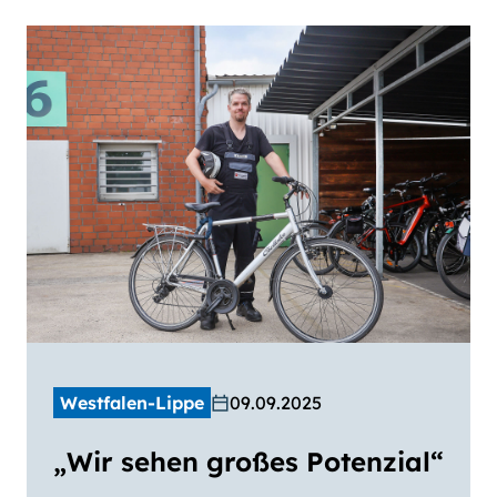
Schriftgröße
normal
groß
Kontrast
normal
hoch
Westfalen-Lippe
09.09.2025
„Wir sehen großes Potenzial“