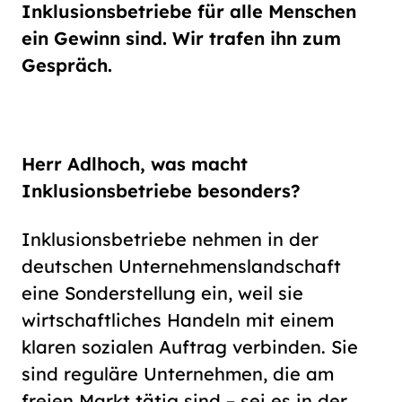
Schriftgröße
Inklusions­betriebe für alle Menschen
normal
groß
ein Gewinn sind. Wir trafen ihn zum
Gespräch.
Kontrast
normal
hoch
Herr Adlhoch, was macht
Inklusionsbetriebe besonders?
Inklusionsbetriebe nehmen in der
deutschen Unternehmenslandschaft
eine Sonderstellung ein, weil sie
wirtschaftliches Handeln mit einem
klaren sozialen Auftrag verbinden. Sie
sind reguläre Unternehmen, die am
freien Markt tätig sind – sei es in der