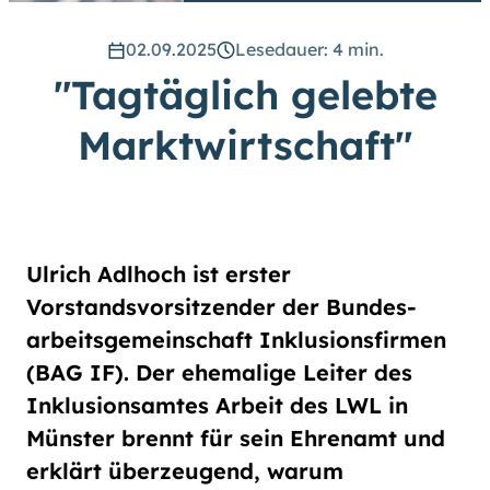
hoch
.) Für eine bessere Lesbarkeit
können Sie außerdem die Schrift
02.09.2025
Lesedauer: 4 min.
vergrößern. (Einfach bei
"Tagtäglich gelebte
Schriftgröße
das Feld
groß
anwählen.)
Marktwirtschaft"
Übrigens: Unsere Videos sind mit
Untertiteln versehen.
Leichte Sprache
Ulrich Adlhoch ist erster
Gebärdensprache (DGS)
Vorstandsvorsitzender der Bundes­
arbeits­­ge­mein­schaft Inklusions­­firmen
Animationen
(BAG IF). Der ehemalige Leiter des
an
aus
Inklusions­amtes Arbeit des LWL in
Münster brennt für sein Ehren­amt und
erklärt überzeugend, warum