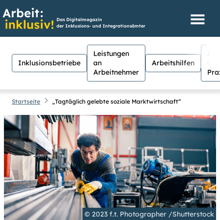
Das Digitalmagazin
der Inklusions- und Integrationsämter
Leistungen
Aus
Inklusionsbetriebe
an
Arbeitshilfen
der
Arbeitnehmer
Pra
Startseite
„Tagtäglich gelebte soziale Marktwirtschaft“
Hilfen
Suche
Suchen
Für Menschen mit Sehschwäche
besteht hier die Möglichkeit, den
Kontrast stärker einzustellen.
(Klicken Sie dazu bei
Kontrast
auf
Suche schließen
© 2023 f.t. Photographer /Shutterstock