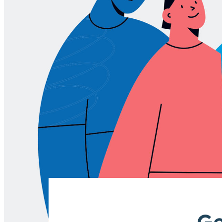
Gebärdensprache (DGS)
Animationen
an
aus
Schriftgröße
normal
groß
Kontrast
normal
hoch
Ge