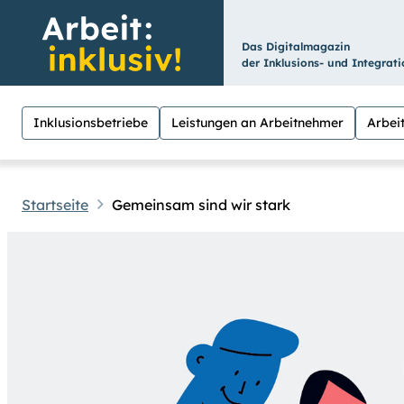
Das Digitalmagazin
der Inklusions- und Integrat
Inklusionsbetriebe
Leistungen an Arbeitnehmer
Arbeit
Startseite
Gemeinsam sind wir stark
Hilfen
Suche
Für Menschen mit Sehschwäche besteht hier
hoch
.) Für eine bessere Lesbarkeit könne
Übrigens: Unsere Videos sind mit Untertit
Leichte Sprache