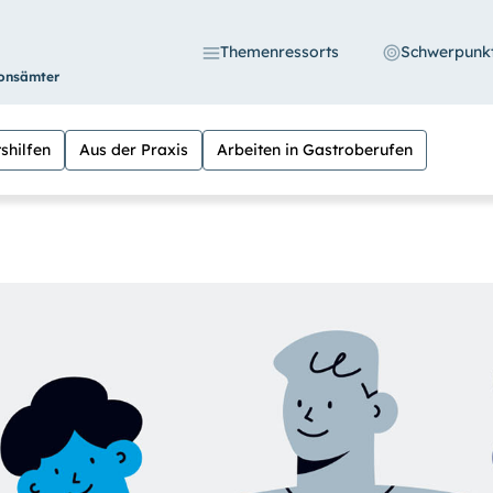
Themenressorts
Schwerpunk
ionsämter
shilfen
Aus der Praxis
Arbeiten in Gastroberufen
S
 die Möglichkeit, den Kontrast stärker einzustell
n Sie außerdem die Schrift vergrößern. (Einfach be
eln versehen.