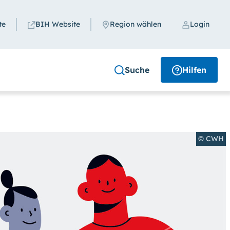
te
BIH Website
Region wählen
Login
Schließen
Suche
Hilfen
Region
Region auswählen
© CWH
uchen
en. (Klicken Sie dazu bei
Kontrast
auf
i
Schriftgröße
das Feld
groß
anwählen.)
Suche schließen