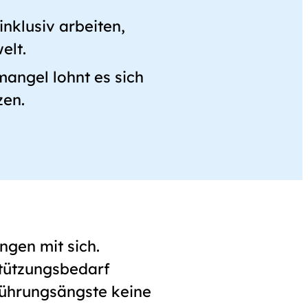
nklusiv arbeiten,
elt.
angel lohnt es sich
zen.
ngen mit sich.
stützungsbedarf
rührungsängste keine