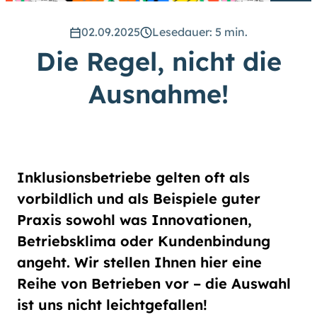
hoch
.) Für eine bessere Lesbarkeit
können Sie außerdem die Schrift
02.09.2025
Lesedauer: 5 min.
vergrößern. (Einfach bei
Die Regel, nicht die
Schriftgröße
das Feld
groß
anwählen.)
Ausnahme!
Übrigens: Unsere Videos sind mit
Untertiteln versehen.
Leichte Sprache
Inklusionsbetriebe gelten oft als
Gebärdensprache (DGS)
vorbildlich und als Beispiele guter
Praxis sowohl was Innovationen,
Animationen
Betriebsklima oder Kundenbindung
an
aus
angeht. Wir stellen Ihnen hier eine
Reihe von Betrieben vor – die Auswahl
ist uns nicht leichtgefallen!