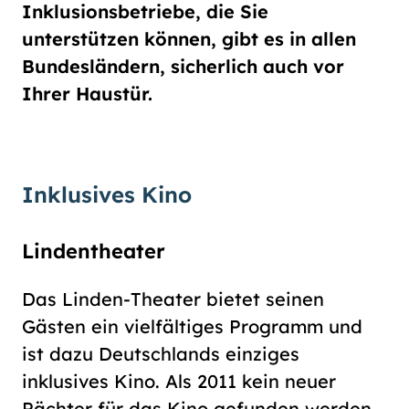
Schriftgröße
Inklusionsbetriebe, die Sie
normal
groß
unterstützen können, gibt es in allen
Bundesländern, sicherlich auch vor
Ihrer Haustür.
Kontrast
normal
hoch
Inklusives Kino
Lindentheater
Das Linden-Theater bietet seinen
Gästen ein vielfältiges Programm und
ist dazu Deutschlands einziges
inklusives Kino. Als 2011 kein neuer
Pächter für das Kino gefunden werden