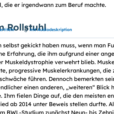
l, die er irgend­wann zum Beruf machte.
m Rollstuhl
ertiteln
mit Audiodeskription
an selbst gekickt haben muss, wenn man F
Eine Erfahrung, die ihm aufgrund einer an
r Muskeldystrophie verwehrt blieb. Musk
gte, progressive Muskelerkrankungen, die 
schwäche führen. Dennoch bemerkten sei
endlicher einen anderen, „weiteren“ Blick h
. Ihm fielen Dinge auf, die den meisten en
ed ab 2014 unter Beweis stellen durfte. A
dem BWL-Studium zunächst Neun- bis Zehnj