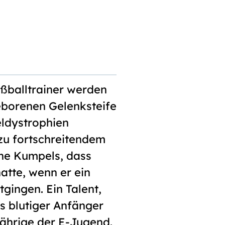
ußballtrainer werden
geborenen Gelenksteife
eldystrophien
zu fortschreitendem
ne Kumpels, dass
atte, wenn er ein
tgingen. Ein Talent,
ls blutiger Anfänger
ährige der E-Jugend.