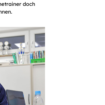
metrainer doch
nnen.