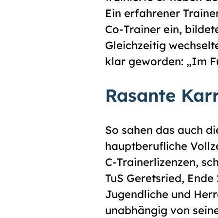
Ein erfahrener Traine
Co-Trainer ein, bild
Gleichzeitig wechsel
klar geworden: „Im F
Rasante Karr
So sahen das auch die
hauptberufliche Vollz
C-Trainerlizenzen, sc
TuS Geretsried, Ende
Jugendliche und Herre
unabhängig von seine