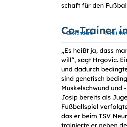
schaft für den Fußbal
Co-Trainer i
Standard
mit Unt
„Es heißt ja, dass m
will“, sagt Hrgovic. 
und dadurch bedingte
sind genetisch bedin
Muskelschwund und -
Josip bereits als Jug
Fußballspiel verfolgte
das er beim TSV Neuri
trainierte er neben 