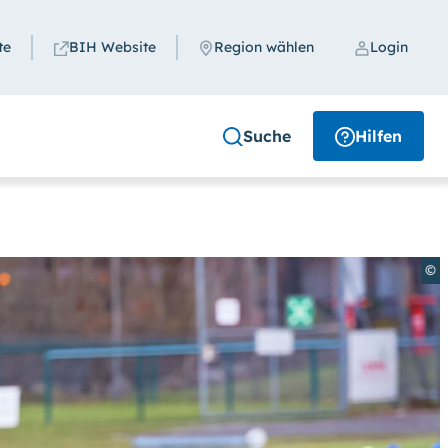
te
BIH Website
Region wählen
Login
Schließen
Suche
Hilfen
Region
Region auswählen
©
uchen
en. (Klicken Sie dazu bei
Kontrast
auf
i
Schriftgröße
das Feld
groß
anwählen.)
Suche schließen