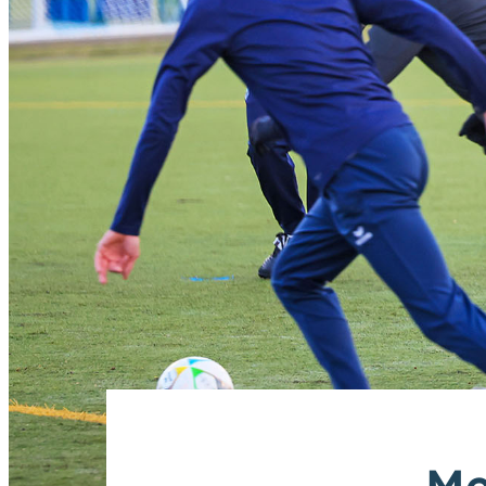
Gebärdensprache (DGS)
Animationen
an
aus
Schriftgröße
normal
groß
Kontrast
normal
hoch
„Me