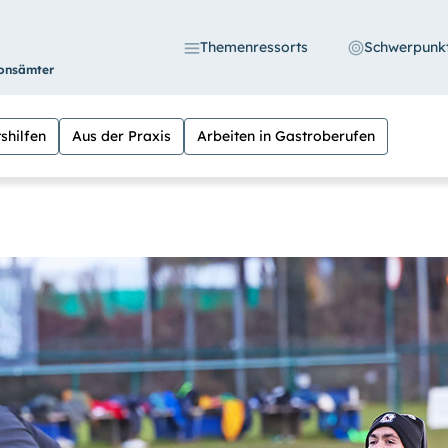
Themenressorts
Schwerpunk
ionsämter
shilfen
Aus der Praxis
Arbeiten in Gastroberufen
S
 die Möglichkeit, den Kontrast stärker einzustell
n Sie außerdem die Schrift vergrößern. (Einfach be
eln versehen.