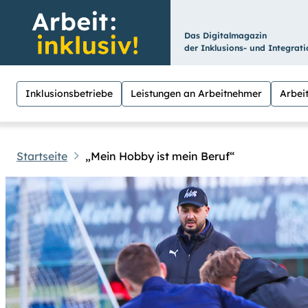
Das Digitalmagazin
der Inklusions- und Integrat
Inklusionsbetriebe
Leistungen an Arbeitnehmer
Arbeit
Startseite
„Mein Hobby ist mein Beruf“
Hilfen
Suche
Für Menschen mit Sehschwäche besteht hier
hoch
.) Für eine bessere Lesbarkeit könne
Übrigens: Unsere Videos sind mit Untertit
Leichte Sprache