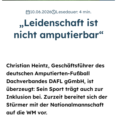
hoch
.) Für eine bessere Lesbarkeit
können Sie außerdem die Schrift
10.06.2026
Lesedauer: 4 min.
vergrößern. (Einfach bei
„Leidenschaft ist
Schriftgröße
das Feld
groß
anwählen.)
nicht amputierbar“
Übrigens: Unsere Videos sind mit
Untertiteln versehen.
Leichte Sprache
Christian Heintz, Geschäftsführer des
Gebärdensprache (DGS)
deutschen Amputierten-Fußball
Dachverbandes DAFL gGmbH, ist
Animationen
überzeugt: Sein Sport trägt auch zur
an
aus
Inklusion bei. Zurzeit bereitet sich der
Stürmer mit der Nationalmannschaft
auf die WM vor.