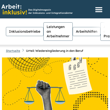
Das Digitalmagazin
der Inklusions- und Integrationsämter
Leistungen
Aus
Inklusionsbetriebe
an
Arbeitshilfen
der
Arbeitnehmer
Pra
Startseite
Urteil: Wiedereingliederung in den Beruf
Hilfen
Suche
Suchen
Für Menschen mit Sehschwäche
besteht hier die Möglichkeit, den
Kontrast stärker einzustellen.
(Klicken Sie dazu bei
Kontrast
auf
Suche schließen