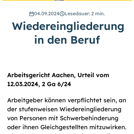
hoch
.) Für eine bessere Lesbarkeit
können Sie außerdem die Schrift
04.09.2024
Lesedauer: 2 min.
vergrößern. (Einfach bei
Wiedereingliederung
Schriftgröße
das Feld
groß
anwählen.)
in den Beruf
Übrigens: Unsere Videos sind mit
Untertiteln versehen.
Leichte Sprache
Arbeitsgericht Aachen, Urteil vom
Gebärdensprache (DGS)
12.03.2024, 2 Ga 6/24
Arbeitgeber können verpflichtet sein, an
Animationen
der stufenweisen Wiedereingliederung
an
aus
von Personen mit Schwerbehinderung
oder ihnen Gleichgestellten mitzuwirken.