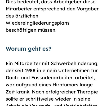
Dies bedeutet, dass Arbeitgeber diese
Schriftgröße
normal
groß
Mitarbeiter entsprechend den Vorgaben
des ärztlichen
Wiedereingliederungsplans
Kontrast
beschäftigen müssen.
normal
hoch
Worum geht es?
Ein Mitarbeiter mit Schwerbehinderung,
der seit 1988 in einem Unternehmen für
Dach- und Fassadenarbeiten arbeitet,
war aufgrund eines Hirntumors lange
Zeit krank. Nach erfolgreicher Therapie
sollte er schrittweise wieder in seine
Arbeit als Verkaufs- und Vertriebsleiter