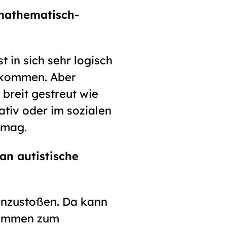
 mathematisch-
t in sich sehr logisch
nkommen. Aber
 breit gestreut wie
ativ oder im sozialen
n mag.
an autistische
anzustoßen. Da kann
tkommen zum