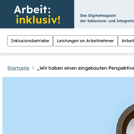
Das Digitalmagazin
der Inklusions- und Integrat
Inklusionsbetriebe
Leistungen an Arbeitnehmer
Arbeit
Startseite
„Wir haben einen eingebauten Perspektiv
Hilfen
Suche
Für Menschen mit Sehschwäche besteht hier
hoch
.) Für eine bessere Lesbarkeit könne
Übrigens: Unsere Videos sind mit Untertit
Leichte Sprache