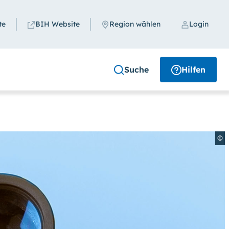
te
BIH Website
Region wählen
Login
Schließen
Suche
Hilfen
Region
Region auswählen
©
uchen
en. (Klicken Sie dazu bei
Kontrast
auf
i
Schriftgröße
das Feld
groß
anwählen.)
Suche schließen