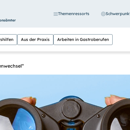
Themenressorts
Schwerpunk
ionsämter
shilfen
Aus der Praxis
Arbeiten in Gastroberufen
enwechsel“
S
 die Möglichkeit, den Kontrast stärker einzustell
n Sie außerdem die Schrift vergrößern. (Einfach be
eln versehen.