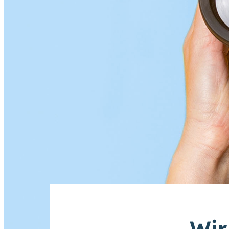
Gebärdensprache (DGS)
Animationen
an
aus
Schriftgröße
normal
groß
Kontrast
normal
hoch
„Wir