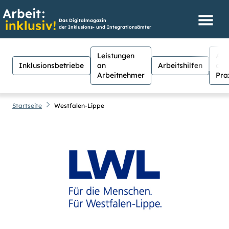
Das Digitalmagazin
der Inklusions- und Integrationsämter
Leistungen
Aus
Inklusionsbetriebe
an
Arbeitshilfen
der
Arbeitnehmer
Pra
Startseite
Westfalen-Lippe
Hilfen
Suche
Suchen
Für Menschen mit Sehschwäche
besteht hier die Möglichkeit, den
Kontrast stärker einzustellen.
(Klicken Sie dazu bei
Kontrast
auf
Suche schließen