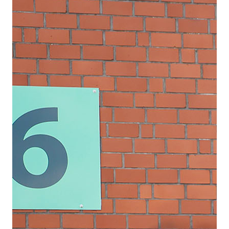
Schriftgröße
normal
groß
Kontrast
normal
hoch