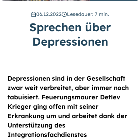
hoch
.) Für eine bessere Lesbarkeit
können Sie außerdem die Schrift
06.12.2022
Lesedauer: 7 min.
vergrößern. (Einfach bei
Sprechen über
Schriftgröße
das Feld
groß
anwählen.)
Depressionen
Übrigens: Unsere Videos sind mit
Untertiteln versehen.
Leichte Sprache
Depressionen sind in der Gesellschaft
Gebärdensprache (DGS)
zwar weit verbreitet, aber immer noch
tabuisiert. Feuerungsmaurer Detlev
Animationen
Krieger ging offen mit seiner
an
aus
Erkrankung um und arbeitet dank der
Unterstützung des
Integrationsfachdienstes