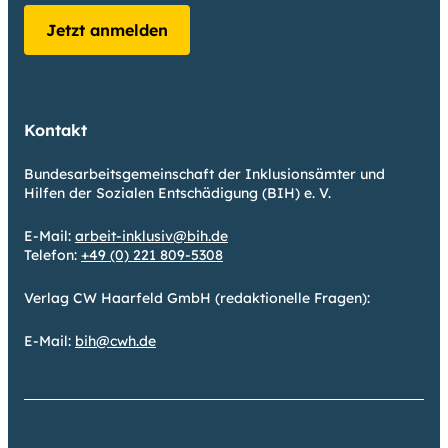
Jetzt anmelden
Kontakt
Bundesarbeitsgemeinschaft der Inklusionsämter und
Hilfen der Sozialen Entschädigung (BIH) e. V.
E-Mail:
arbeit-inklusiv@bih.de
Telefon:
+49 (0) 221 809-5308
Verlag CW Haarfeld GmbH (redaktionelle Fragen):
E-Mail:
bih@cwh.de