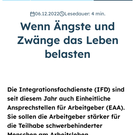
hoch
.) Für eine bessere Lesbarkeit
können Sie außerdem die Schrift
06.12.2022
Lesedauer: 4 min.
vergrößern. (Einfach bei
Wenn Ängste und
Schriftgröße
das Feld
groß
anwählen.)
Zwänge das Leben
Übrigens: Unsere Videos sind mit
Untertiteln versehen.
belasten
Leichte Sprache
Gebärdensprache (DGS)
Die Integrationsfachdienste (IFD) sind
seit diesem Jahr auch Einheitliche
Animationen
Ansprechstellen für Arbeitgeber (EAA).
an
aus
Sie sollen die Arbeitgeber stärker für
die Teilhabe schwerbehinderter
Menschen am Arbeitsleben