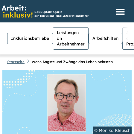
Das Digitalmagazin
der Inklusions- und Integrationsämter
Leistungen
Aus
Inklusionsbetriebe
an
Arbeitshilfen
der
Arbeitnehmer
Pra
Startseite
Wenn Ängste und Zwänge das Leben belasten
Hilfen
Suche
Suchen
Für Menschen mit Sehschwäche
besteht hier die Möglichkeit, den
Kontrast stärker einzustellen.
(Klicken Sie dazu bei
Kontrast
auf
Suche schließen
© Monika Kleusch