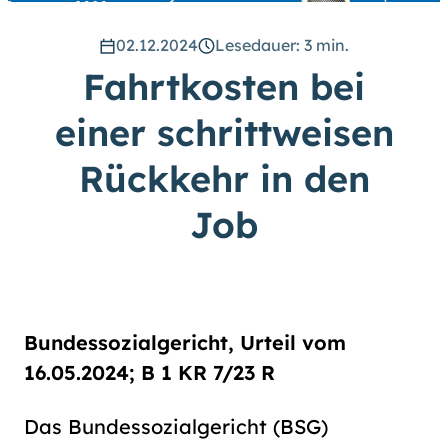
hoch
.) Für eine bessere Lesbarkeit
können Sie außerdem die Schrift
02.12.2024
Lesedauer: 3 min.
vergrößern. (Einfach bei
Fahrtkosten bei
Schriftgröße
das Feld
groß
anwählen.)
einer schrittweisen
Übrigens: Unsere Videos sind mit
Untertiteln versehen.
Rückkehr in den
Job
Leichte Sprache
Gebärdensprache (DGS)
Animationen
Bundessozialgericht, Urteil vom
an
aus
16.05.2024; B 1 KR 7/23 R
Das Bundessozialgericht (BSG)