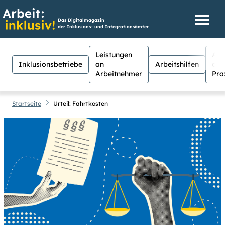
Das Digitalmagazin
der Inklusions- und Integrationsämter
Leistungen
Aus
Inklusionsbetriebe
an
Arbeitshilfen
der
Arbeitnehmer
Pra
Startseite
Urteil: Fahrtkosten
Hilfen
Suche
Suchen
Für Menschen mit Sehschwäche
besteht hier die Möglichkeit, den
Kontrast stärker einzustellen.
(Klicken Sie dazu bei
Kontrast
auf
Suche schließen