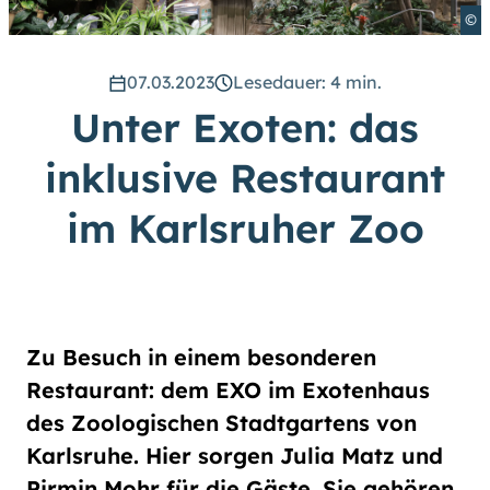
hoch
.) Für eine bessere Lesbarkeit
©
können Sie außerdem die Schrift
vergrößern. (Einfach bei
Schriftgröße
das Feld
groß
07.03.2023
Lesedauer: 4 min.
anwählen.)
Unter Exoten: das
Übrigens: Unsere Videos sind mit
Untertiteln versehen.
inklusive Restaurant
im Karlsruher Zoo
Leichte Sprache
Gebärdensprache (DGS)
Zu Besuch in einem besonderen
Animationen
Restaurant: dem EXO im Exotenhaus
an
aus
des Zoologischen Stadtgartens von
Karlsruhe. Hier sorgen Julia Matz und
Pirmin Mohr für die Gäste. Sie gehören