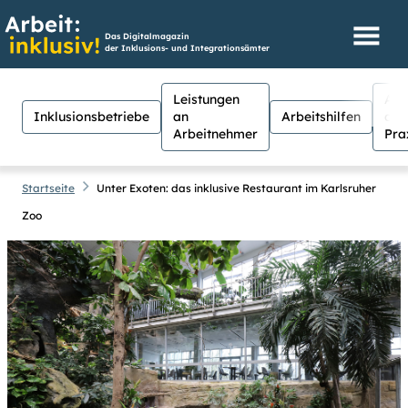
Das Digitalmagazin
der Inklusions- und Integrationsämter
Leistungen
Aus
Inklusionsbetriebe
an
Arbeitshilfen
der
Arbeitnehmer
Pra
Startseite
Unter Exoten: das inklusive Restaurant im Karlsruher
Zoo
Hilfen
Suche
Suchen
Für Menschen mit Sehschwäche
besteht hier die Möglichkeit, den
Kontrast stärker einzustellen.
(Klicken Sie dazu bei
Kontrast
auf
Suche schließen