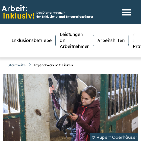
Das Digitalmagazin
der Inklusions- und Integrationsämter
Leistungen
Aus
Inklusionsbetriebe
an
Arbeitshilfen
der
Arbeitnehmer
Pra
Startseite
Irgendwas mit Tieren
Hilfen
Suche
Suchen
Für Menschen mit Sehschwäche
besteht hier die Möglichkeit, den
Kontrast stärker einzustellen.
(Klicken Sie dazu bei
Kontrast
auf
Suche schließen
© Rupert Oberhäuser