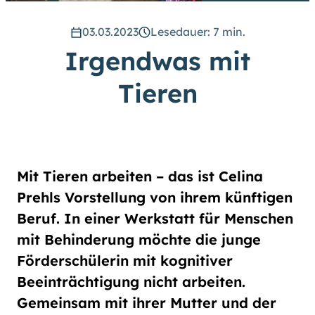
hoch
.) Für eine bessere Lesbarkeit
können Sie außerdem die Schrift
03.03.2023
Lesedauer: 7 min.
vergrößern. (Einfach bei
Irgendwas mit
Schriftgröße
das Feld
groß
anwählen.)
Tieren
Übrigens: Unsere Videos sind mit
Untertiteln versehen.
Leichte Sprache
Mit Tieren arbeiten – das ist Celina
Gebärdensprache (DGS)
Prehls Vorstellung von ihrem künftigen
Beruf. In einer Werkstatt für Menschen
Animationen
mit Behinderung möchte die junge
an
aus
Förderschülerin mit kognitiver
Beeinträchtigung nicht arbeiten.
Gemeinsam mit ihrer Mutter und der