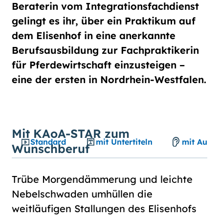
Schriftgröße
Beraterin vom Integrationsfachdienst
normal
groß
gelingt es ihr, über ein Praktikum auf
dem Elisenhof in eine anerkannte
Berufsausbildung zur Fachpraktikerin
Kontrast
für Pferdewirtschaft einzusteigen –
normal
hoch
eine der ersten in Nordrhein-Westfalen.
Mit KAoA-STAR zum
Standard
mit Untertiteln
mit Audio
Wunschberuf
Trübe Morgendämmerung und leichte
Nebelschwaden umhüllen die
weitläufigen Stallungen des Elisenhofs