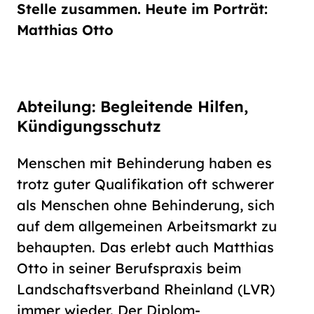
Schriftgröße
Stelle zusammen. Heute im Porträt:
normal
groß
Matthias Otto
Kontrast
normal
hoch
Abteilung: Begleitende Hilfen,
Kündigungsschutz
Menschen mit Behinderung haben es
trotz guter Qualifikation oft schwerer
als Menschen ohne Behinderung, sich
auf dem allgemeinen Arbeitsmarkt zu
behaupten. Das erlebt auch Matthias
Otto in seiner Berufspraxis beim
Landschaftsverband Rheinland (LVR)
immer wieder. Der Diplom-