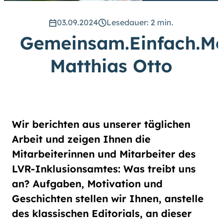
hoch
.) Für eine bessere Lesbarkeit
können Sie außerdem die Schrift
03.09.2024
Lesedauer: 2 min.
vergrößern. (Einfach bei
Gemeinsam.Einfach.Me
Schriftgröße
das Feld
groß
anwählen.)
Matthias Otto
Übrigens: Unsere Videos sind mit
Untertiteln versehen.
Leichte Sprache
Wir berichten aus unserer täglichen
Gebärdensprache (DGS)
Arbeit und zeigen Ihnen die
Mitarbeiterinnen und Mitarbeiter des
Animationen
LVR-Inklusionsamtes: Was treibt uns
an
aus
an? Aufgaben, Motivation und
Geschichten stellen wir Ihnen, anstelle
des klassischen Editorials, an dieser