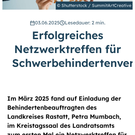
hoch
.) Für eine bessere Lesbarkeit
© Shutterstock / SummitArtCreative
können Sie außerdem die Schrift
vergrößern. (Einfach bei
Schriftgröße
das Feld
groß
03.06.2025
Lesedauer: 2 min.
anwählen.)
Erfolgreiches
Übrigens: Unsere Videos sind mit
Untertiteln versehen.
Netzwerktreffen für
Schwerbehindertenver
Leichte Sprache
Gebärdensprache (DGS)
Im März 2025 fand auf Einladung der
Animationen
Behindertenbeauftragten des
an
aus
Landkreises Rastatt, Petra Mumbach,
im Kreistagssaal des Landratsamts
zum ersten Mal ein Netzwerktreffen für