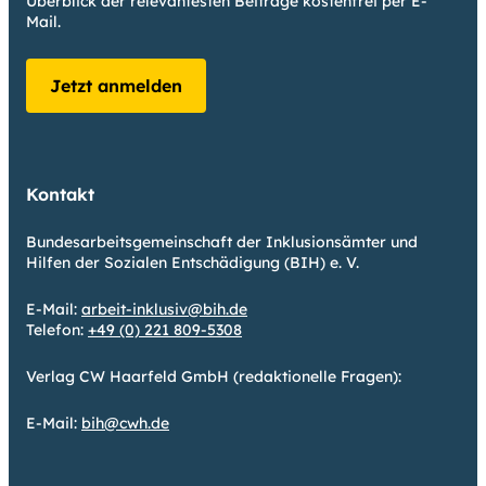
Überblick der relevantesten Beiträge kostenfrei per E-
Mail.
Jetzt anmelden
Kontakt
Bundesarbeitsgemeinschaft der Inklusionsämter und
Hilfen der Sozialen Entschädigung (BIH) e. V.
E-Mail:
arbeit-inklusiv@bih.de
Telefon:
+49 (0) 221 809-5308
Verlag CW Haarfeld GmbH (redaktionelle Fragen):
E-Mail:
bih@cwh.de