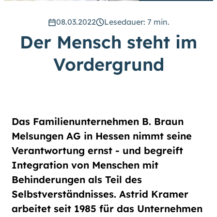
hoch
.) Für eine bessere Lesbarkeit
können Sie außerdem die Schrift
08.03.2022
Lesedauer: 7 min.
vergrößern. (Einfach bei
Der Mensch steht im
Schriftgröße
das Feld
groß
anwählen.)
Vordergrund
Übrigens: Unsere Videos sind mit
Untertiteln versehen.
Leichte Sprache
Das Familienunternehmen B. Braun
Gebärdensprache (DGS)
Melsungen AG in Hessen nimmt seine
Verantwortung ernst - und begreift
Animationen
Integration von Menschen mit
an
aus
Behinderungen als Teil des
Selbstverständnisses. Astrid Kramer
arbeitet seit 1985 für das Unternehmen