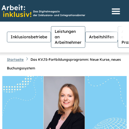
Das Digitalmagazin
der Inklusions- und Integrationsämter
Leistungen
Aus
Inklusionsbetriebe
an
Arbeitshilfen
der
Arbeitnehmer
Pra
Startseite
Das KVJS-Fortbildungsprogramm: Neue Kurse, neues
Buchungssystem
Hilfen
Suche
Suchen
Für Menschen mit Sehschwäche
besteht hier die Möglichkeit, den
Kontrast stärker einzustellen.
(Klicken Sie dazu bei
Kontrast
auf
Suche schließen