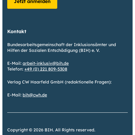
Jetzt anmelden
Kontakt
Bundesarbeitsgemeinschaft der Inklusionsämter und
Hilfen der Sozialen Entschädigung (BIH) e. V.
E-Mail:
arbeit-inklusiv@bih.de
Telefon:
+49 (0) 221 809-5308
Verlag CW Haarfeld GmbH (redaktionelle Fragen):
E-Mail:
bih@cwh.de
Copyright © 2026 BIH. All Rights reserved.