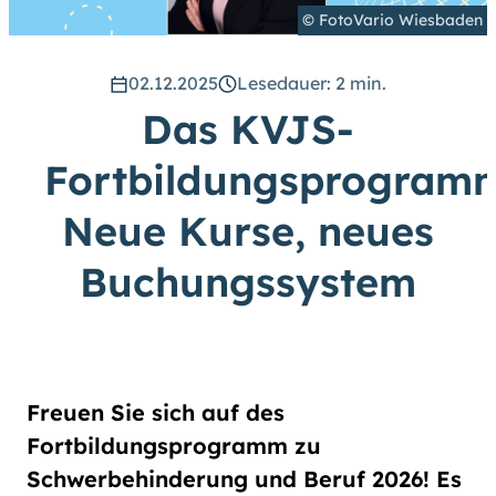
hoch
.) Für eine bessere Lesbarkeit
© FotoVario Wiesbaden
können Sie außerdem die Schrift
vergrößern. (Einfach bei
Schriftgröße
das Feld
groß
02.12.2025
Lesedauer: 2 min.
anwählen.)
Das KVJS-
Übrigens: Unsere Videos sind mit
Untertiteln versehen.
Fortbildungsprogram
Neue Kurse, neues
Leichte Sprache
Buchungssystem
Gebärdensprache (DGS)
Animationen
an
aus
Freuen Sie sich auf des
Fortbildungsprogramm zu
Schwerbehinderung und Beruf 2026! Es