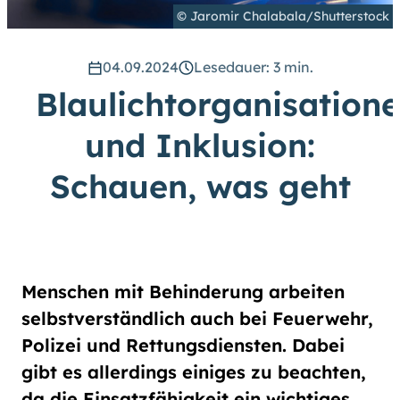
hoch
.) Für eine bessere Lesbarkeit
© Jaromir Chalabala/Shutterstock
können Sie außerdem die Schrift
vergrößern. (Einfach bei
Schriftgröße
das Feld
groß
04.09.2024
Lesedauer: 3 min.
anwählen.)
Blaulichtorganisation
Übrigens: Unsere Videos sind mit
Untertiteln versehen.
und Inklusion:
Schauen, was geht
Leichte Sprache
Gebärdensprache (DGS)
Menschen mit Behinderung arbeiten
Animationen
selbstverständlich auch bei Feuerwehr,
an
aus
Polizei und Rettungsdiensten. Dabei
gibt es allerdings einiges zu beachten,
da die Einsatzfähigkeit ein wichtiges