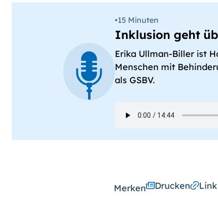
•
15 Minuten
Gebärdensprache (DGS)
Inklusion geht üb
Erika Ullman-Biller ist
Animationen
Menschen mit Behinderung
an
aus
als GSBV.
Schriftgröße
normal
groß
Kontrast
normal
hoch
Drucken
Link
Merken