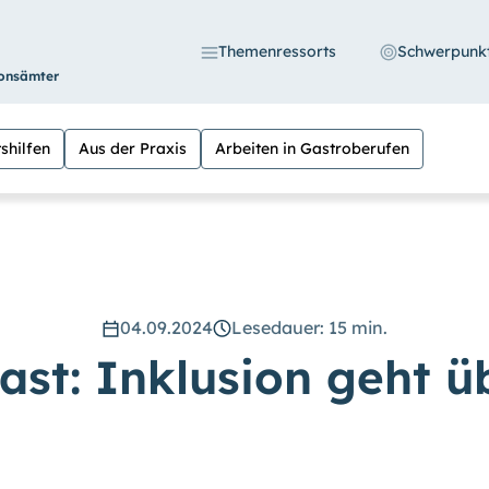
Themenressorts
Schwerpunk
ionsämter
shilfen
Aus der Praxis
Arbeiten in Gastroberufen
S
04.09.2024
Lesedauer: 15 min.
 die Möglichkeit, den Kontrast stärker einzustell
ast: Inklusion geht üb
n Sie außerdem die Schrift vergrößern. (Einfach be
eln versehen.