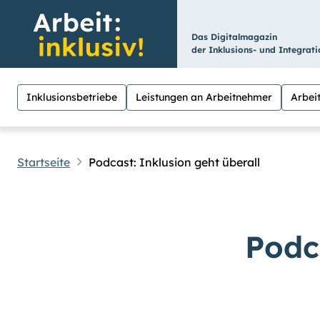
Das Digitalmagazin
der Inklusions- und Integrat
Inklusionsbetriebe
Leistungen an Arbeitnehmer
Arbeit
Startseite
Podcast: Inklusion geht überall
Hilfen
Suche
Für Menschen mit Sehschwäche besteht hier
Podc
hoch
.) Für eine bessere Lesbarkeit könne
Übrigens: Unsere Videos sind mit Untertit
Leichte Sprache