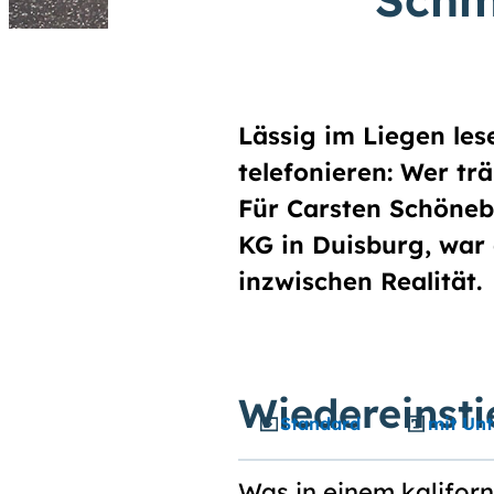
Lässig im Liegen les
telefonieren: Wer tr
Für Carsten Schöneb
KG in Duisburg, war
inzwischen Realität.
Wie­der­ein­s
Standard
mit Unt
Was in einem kaliforn