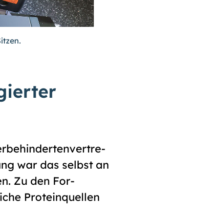
itzen.
gier­ter
ehin­derten­ver­tre­
ung war das selbst an
n. Zu den For­
iche Protein­quellen