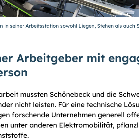
in seiner Arbeitsstation sowohl Liegen, Stehen als auch S
ner Ar­beit­ge­ber mit en­ga­
erson
beit mussten Schönebeck und die Schwer­b
der nicht leisten. Für eine technische Lös
en forschende Unternehmen generell offe
n unter anderen Elektro­mobilität, pflanzl
st­stoffe.