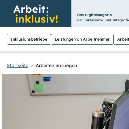
Das Digitalmagazin
der Inklusions- und Integrat
Inklusionsbetriebe
Leistungen an Arbeitnehmer
Arbeit
Startseite
Arbeiten im Liegen
Hilfen
Suche
Für Menschen mit Sehschwäche besteht hier
hoch
.) Für eine bessere Lesbarkeit könne
Übrigens: Unsere Videos sind mit Untertit
Leichte Sprache