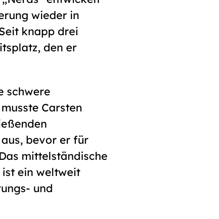
erung wieder in
Seit knapp drei
tsplatz, den er
e schwere
, musste Carsten
ließenden
aus, bevor er für
 Das mittelständische
st ein weltweit
rungs- und