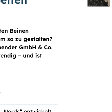
ten Beinen
rm so zu gestalten?
abender GmbH & Co.
endig – und ist
t
 „Nerds“ entwickelt