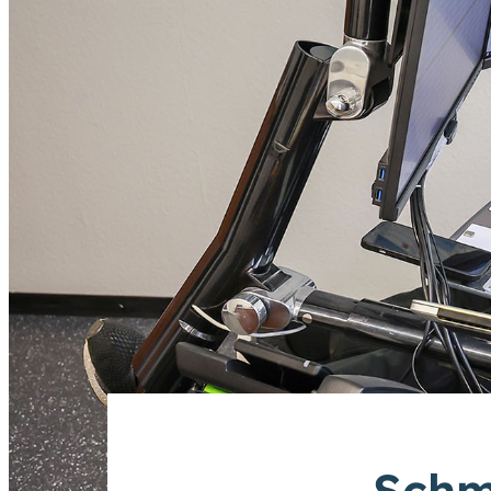
Gebärdensprache (DGS)
Animationen
an
aus
Schriftgröße
normal
groß
Kontrast
normal
hoch
Schm