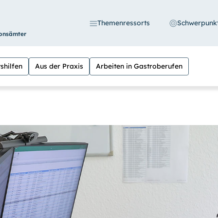
Themenressorts
Schwerpunk
ionsämter
shilfen
Aus der Praxis
Arbeiten in Gastroberufen
S
 die Möglichkeit, den Kontrast stärker einzustell
n Sie außerdem die Schrift vergrößern. (Einfach be
eln versehen.