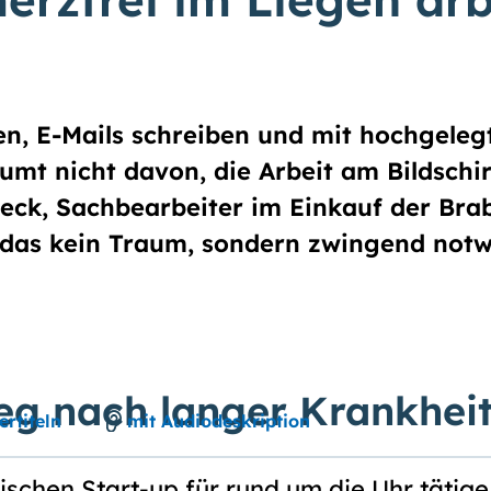
en, E-Mails schreiben und mit hochgeleg
äumt nicht davon, die Arbeit am Bildschi
eck, Sachbearbeiter im Einkauf der Br
 das kein Traum, sondern zwingend notw
tieg nach lan­ger Krank­hei
ertiteln
mit Audiodeskription
ischen Start-up für rund um die Uhr tätige