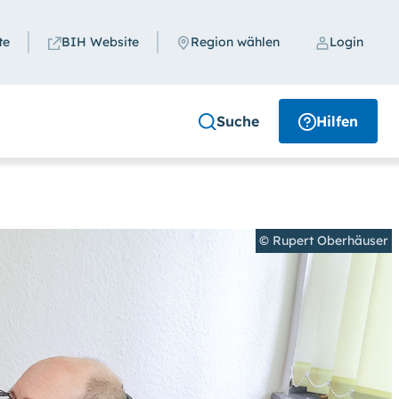
te
BIH Website
Region wählen
Login
Schließen
Suche
Hilfen
Region
Region auswählen
© Rupert Oberhäuser
uchen
en. (Klicken Sie dazu bei
Kontrast
auf
i
Schriftgröße
das Feld
groß
anwählen.)
Suche schließen