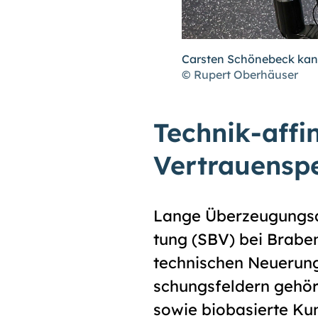
Carsten Schönebeck kann 
© Rupert Oberhäuser
Tech­nik-af­fi­
Vertrauensp
Lange Überzeugungsar
tung (SBV) bei Braben
technischen Neuerung
schungs­feldern gehöre
sowie bio­basierte Kun