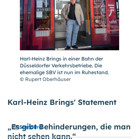
Harl-Heinz Brings in einer Bahn der
Düsseldorfer Verkehrsbetriebe. Die
ehemalige SBV ist nun im Ruhestand.
© Rupert Oberhäuser
Karl-Heinz Brings' Statement
„Es gibt Behinderungen, die man
Standard
nicht sehen kann.“