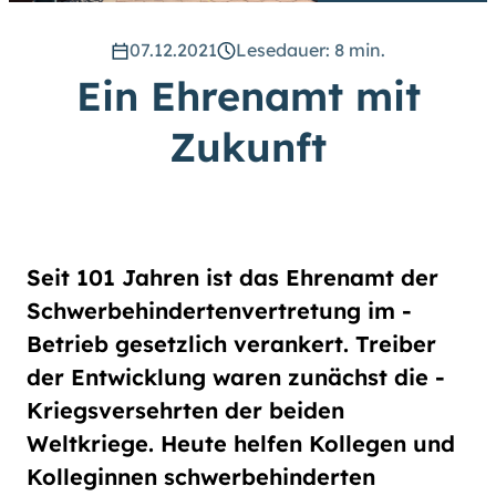
hoch
.) Für eine bessere Lesbarkeit
können Sie außerdem die Schrift
07.12.2021
Lesedauer: 8 min.
vergrößern. (Einfach bei
Ein Ehrenamt mit
Schriftgröße
das Feld
groß
anwählen.)
Zukunft
Übrigens: Unsere Videos sind mit
Untertiteln versehen.
Leichte Sprache
Seit 101 Jahren ist das Ehrenamt der
Gebärdensprache (DGS)
Schwerbehindertenvertretung im ­
Betrieb gesetzlich verankert. Treiber
Animationen
der Entwicklung waren zunächst die ­
an
aus
Kriegsversehrten der beiden
Weltkriege. Heute helfen Kollegen und
­Kolleginnen schwerbehinderten