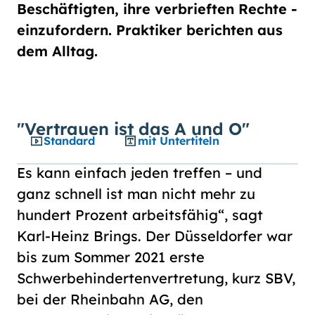
Schriftgröße
Beschäftigten, ihre verbrieften Rechte ­
normal
groß
einzufordern. Praktiker berichten aus
dem Alltag.
Kontrast
normal
hoch
"Vertrauen ist das A und O"
Standard
mit Untertiteln
Es kann einfach jeden treffen – und
ganz schnell ist man nicht mehr zu
hundert Prozent arbeitsfähig“, sagt
Karl-Heinz Brings. Der Düsseldorfer war
bis zum Sommer 2021 erste
Schwerbehindertenvertretung, kurz SBV,
bei der Rheinbahn AG, den