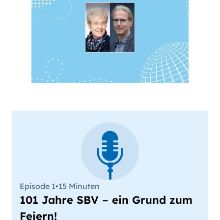
Schriftgröße
normal
groß
Kontrast
normal
hoch
Episode 1
•
15 Minuten
101 Jahre SBV – ein Grund zum
Feiern!