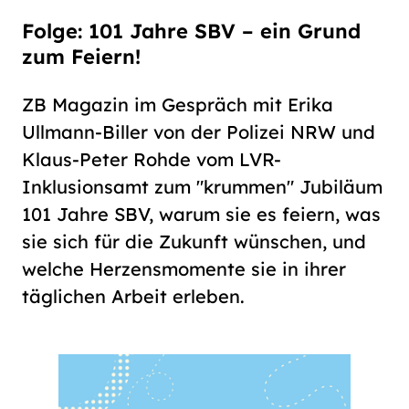
hoch
.) Für eine bessere Lesbarkeit
können Sie außerdem die Schrift
Folge: 101 Jahre SBV – ein Grund
vergrößern. (Einfach bei
zum Feiern!
Schriftgröße
das Feld
groß
anwählen.)
ZB Magazin im Gespräch mit Erika
Übrigens: Unsere Videos sind mit
Ullmann-Biller von der Polizei NRW und
Untertiteln versehen.
Klaus-Peter Rohde vom LVR-
Inklusionsamt zum "krummen" Jubiläum
Leichte Sprache
101 Jahre SBV, warum sie es feiern, was
sie sich für die Zukunft wünschen, und
Gebärdensprache (DGS)
welche Herzensmomente sie in ihrer
täglichen Arbeit erleben.
Animationen
an
aus