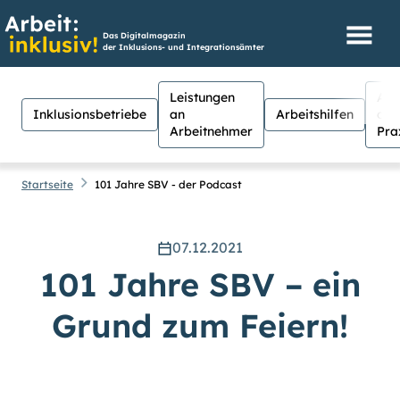
Das Digitalmagazin
der Inklusions- und Integrationsämter
Leistungen
Aus
Inklusionsbetriebe
an
Arbeitshilfen
der
Arbeitnehmer
Pra
Startseite
101 Jahre SBV - der Podcast
07.12.2021
Hilfen
Suche
101 Jahre SBV – ein
Suchen
Grund zum Feiern!
Für Menschen mit Sehschwäche
besteht hier die Möglichkeit, den
Kontrast stärker einzustellen.
(Klicken Sie dazu bei
Kontrast
auf
Suche schließen