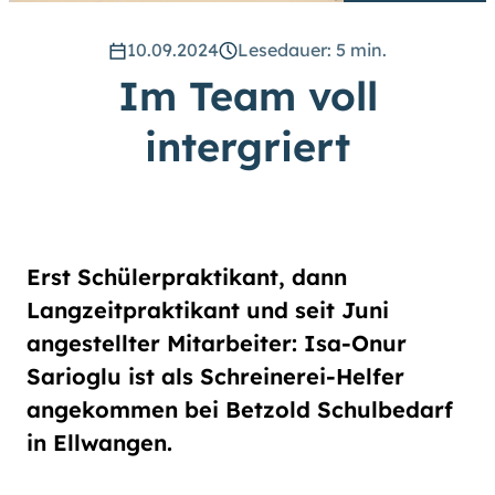
hoch
.) Für eine bessere Lesbarkeit
können Sie außerdem die Schrift
10.09.2024
Lesedauer: 5 min.
vergrößern. (Einfach bei
Im Team voll
Schriftgröße
das Feld
groß
anwählen.)
intergriert
Übrigens: Unsere Videos sind mit
Untertiteln versehen.
Leichte Sprache
Erst Schülerpraktikant, dann
Gebärdensprache (DGS)
Langzeitpraktikant und seit Juni
angestellter Mitarbeiter: Isa-Onur
Animationen
Sarioglu ist als Schreinerei-Helfer
an
aus
angekommen bei Betzold Schulbedarf
in Ellwangen.