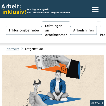
Das Digitalmagazin
der Inklusions- und Integrationsämter
Leistungen
Aus
Inklusionsbetriebe
an
Arbeitshilfen
der
Arbeitnehmer
Pra
Startseite
Entgeltstudie
Hilfen
Suche
Suchen
Für Menschen mit Sehschwäche
besteht hier die Möglichkeit, den
Kontrast stärker einzustellen.
(Klicken Sie dazu bei
Kontrast
auf
Suche schließen
© CWH