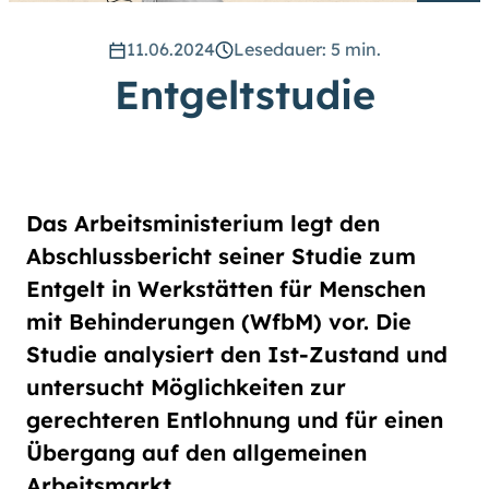
hoch
.) Für eine bessere Lesbarkeit
können Sie außerdem die Schrift
11.06.2024
Lesedauer: 5 min.
vergrößern. (Einfach bei
Entgeltstudie
Schriftgröße
das Feld
groß
anwählen.)
Übrigens: Unsere Videos sind mit
Untertiteln versehen.
Das Arbeitsministerium legt den
Leichte Sprache
Abschlussbericht seiner Studie zum
Entgelt in Werkstätten für Menschen
Gebärdensprache (DGS)
mit Behinderungen (WfbM) vor. Die
Studie analysiert den Ist-Zustand und
Animationen
untersucht Möglichkeiten zur
an
aus
gerechteren Entlohnung und für einen
Übergang auf den allgemeinen
Arbeitsmarkt.