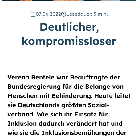
hoch
.) Für eine bessere Lesbarkeit
können Sie außerdem die Schrift
07.06.2022
Lesedauer: 5 min.
vergrößern. (Einfach bei
Deutlicher,
Schriftgröße
das Feld
groß
anwählen.)
kompromissloser
Übrigens: Unsere Videos sind mit
Untertiteln versehen.
Leichte Sprache
Verena Bentele war Beauftragte der
Gebärdensprache (DGS)
Bundes­regierung für die Belange von
Menschen mit Behinderung. Heute leitet
Animationen
sie Deutschlands größten Sozial­
an
aus
verband. Wie sich ihr Einsatz für
Inklusion dadurch verändert hat und
wie sie die Inklusions­bemühungen der