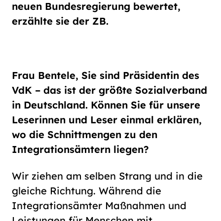
Schriftgröße
neuen Bundes­regierung bewertet,
normal
groß
erzählte sie der ZB.
Kontrast
normal
hoch
Frau Bentele, Sie sind Präsidentin des
VdK – das ist der größte Sozialverband
in Deutschland. Können Sie für unsere
Leserinnen und Leser einmal erklären,
wo die Schnittmengen zu den
Integrationsämtern liegen?
Wir ziehen am selben Strang und in die
gleiche Richtung. Während die
Integrationsämter Maßnahmen und
Leistungen für Menschen mit