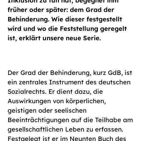
Inklusion zu tun hat, begegnet ihm
Schriftgröße
früher oder später: dem Grad der
normal
groß
Behinderung. Wie dieser festgestellt
wird und wo die Feststellung geregelt
Kontrast
ist, erklärt unsere neue Serie.
normal
hoch
Der Grad der Behinderung, kurz GdB, ist
ein zentrales Instrument des deutschen
Sozialrechts. Er dient dazu, die
Auswirkungen von körperlichen,
geistigen oder seelischen
Beeinträchtigungen auf die Teilhabe am
gesellschaftlichen Leben zu erfassen.
Festgelegt ist er im Neunten Buch des