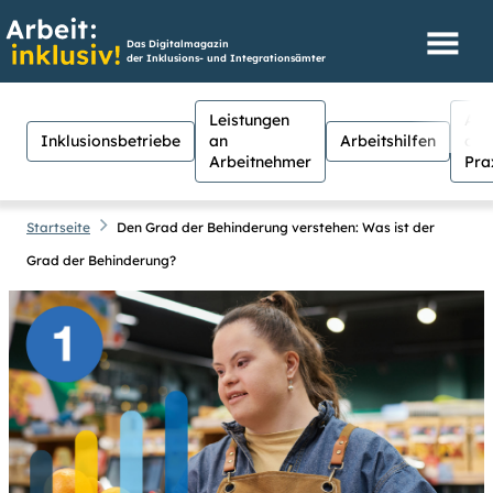
Das Digitalmagazin
der Inklusions- und Integrationsämter
Leistungen
Aus
Inklusionsbetriebe
an
Arbeitshilfen
der
Arbeitnehmer
Pra
Startseite
Den Grad der Behinderung verstehen: Was ist der
Grad der Behinderung?
Hilfen
Suche
Suchen
Für Menschen mit Sehschwäche
besteht hier die Möglichkeit, den
Kontrast stärker einzustellen.
(Klicken Sie dazu bei
Kontrast
auf
Suche schließen