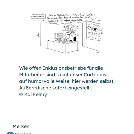
hoch
.) Für eine bessere Lesbarkeit
können Sie außerdem die Schrift
vergrößern. (Einfach bei
Schriftgröße
das Feld
groß
anwählen.)
Übrigens: Unsere Videos sind mit
Untertiteln versehen.
Leichte Sprache
Wie offen Inklusionsbetriebe für alle
Mitarbeiter sind, zeigt unser Cartoonist
auf humorvolle Weise: hier werden selbst
Gebärdensprache (DGS)
Außerirdische sofort eingestellt.
© Kai Felmy
Animationen
an
aus
Merken