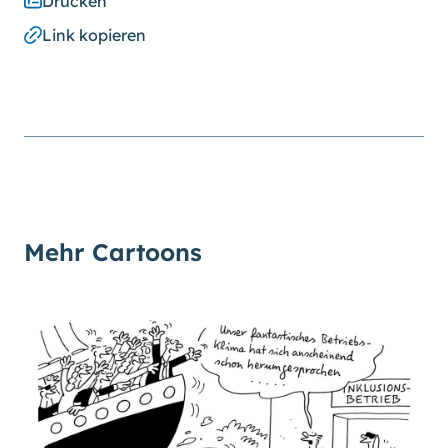
Drucken
Schriftgröße
normal
groß
Link kopieren
Kontrast
normal
hoch
Mehr Cartoons