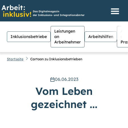
Das Digitalmagazin
der Inklusions- und Integrationsämter
Leistungen
Aus
Inklusionsbetriebe
an
Arbeitshilfen
der
Arbeitnehmer
Pra
Startseite
Cartoon zu Inklusionsbetrieben
06.06.2023
Hilfen
Suche
Vom Leben
Suchen
gezeichnet ...
Für Menschen mit Sehschwäche
besteht hier die Möglichkeit, den
Kontrast stärker einzustellen.
(Klicken Sie dazu bei
Kontrast
auf
Suche schließen