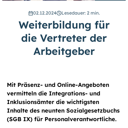
hoch
.) Für eine bessere Lesbarkeit
können Sie außerdem die Schrift
02.12.2024
Lesedauer: 2 min.
vergrößern. (Einfach bei
Weiterbildung für
Schriftgröße
das Feld
groß
anwählen.)
die Vertreter der
Übrigens: Unsere Videos sind mit
Untertiteln versehen.
Arbeitgeber
Leichte Sprache
Gebärdensprache (DGS)
Mit Präsenz- und Online-Angeboten
vermitteln die Integrations- und
Animationen
Inklusionsämter die wichtigsten
an
aus
Inhalte des neunten Sozialgesetzbuchs
(SGB IX) für Personalverantwortliche.