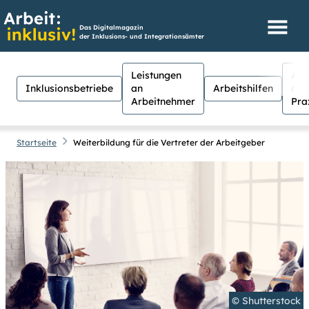
Das Digitalmagazin
der Inklusions- und Integrationsämter
Leistungen
Aus
Inklusionsbetriebe
an
Arbeitshilfen
der
Arbeitnehmer
Pra
Startseite
Weiterbildung für die Vertreter der Arbeitgeber
Hilfen
Suche
Suchen
Für Menschen mit Sehschwäche
besteht hier die Möglichkeit, den
Kontrast stärker einzustellen.
(Klicken Sie dazu bei
Kontrast
auf
Suche schließen
© Shutterstock