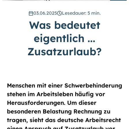
hoch
.) Für eine bessere Lesbarkeit
können Sie außerdem die Schrift
03.06.2025
Lesedauer: 5 min.
vergrößern. (Einfach bei
Was bedeutet
Schriftgröße
das Feld
groß
anwählen.)
eigentlich ...
Übrigens: Unsere Videos sind mit
Untertiteln versehen.
Zusatzurlaub?
Leichte Sprache
Gebärdensprache (DGS)
Menschen mit einer Schwerbehinderung
stehen im Arbeitsleben häufig vor
Animationen
Herausforderungen. Um dieser
an
aus
besonderen Belastung Rechnung zu
tragen, sieht das deutsche Arbeitsrecht
einen Anspruch auf Zusatzurlaub vor.