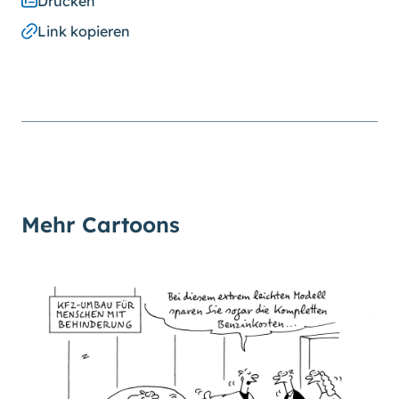
Drucken
Schriftgröße
normal
groß
Link kopieren
Kontrast
normal
hoch
Mehr Cartoons