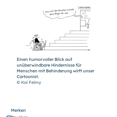
hoch
.) Für eine bessere Lesbarkeit
können Sie außerdem die Schrift
vergrößern. (Einfach bei
Schriftgröße
das Feld
groß
anwählen.)
Übrigens: Unsere Videos sind mit
Untertiteln versehen.
Leichte Sprache
Einen humorvoller Blick auf
unüberwindbare Hindernisse für
Menschen mit Behinderung wirft unser
Gebärdensprache (DGS)
Cartoonist.
© Kai Felmy
Animationen
an
aus
Merken