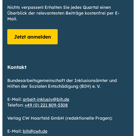
Nichts verpassen! Erhalten Sie jedes Quartal einen
Überblick der relevantesten Beiträge kostenfrei per E-
Mail.
Jetzt anmelden
Kontakt
Bundesarbeitsgemeinschaft der Inklusionsämter und
Hilfen der Sozialen Entschädigung (BIH) e. V.
E-Mail:
arbeit-inklusiv@bih.de
Telefon:
+49 (0) 221 809-5308
Verlag CW Haarfeld GmbH (redaktionelle Fragen):
E-Mail:
bih@cwh.de