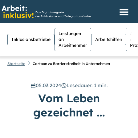
Das Digitalmagazin
der Inklusions- und Integrationsämter
Leistungen
Aus
Inklusionsbetriebe
an
Arbeitshilfen
der
Arbeitnehmer
Pra
Startseite
Cartoon zu Barrierefreiheit in Unternehmen
05.03.2024
Lesedauer: 1 min.
Hilfen
Suche
Vom Leben
Suchen
gezeichnet ...
Für Menschen mit Sehschwäche
besteht hier die Möglichkeit, den
Kontrast stärker einzustellen.
(Klicken Sie dazu bei
Kontrast
auf
Suche schließen