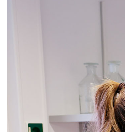
Schriftgröße
normal
groß
Kontrast
normal
hoch