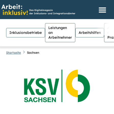
Das Digitalmagazin
der Inklusions- und Integrationsämter
Leistungen
Aus
Inklusionsbetriebe
an
Arbeitshilfen
der
Arbeitnehmer
Pra
Startseite
Sachsen
Hilfen
Suche
Suchen
Für Menschen mit Sehschwäche
besteht hier die Möglichkeit, den
Kontrast stärker einzustellen.
(Klicken Sie dazu bei
Kontrast
auf
Suche schließen