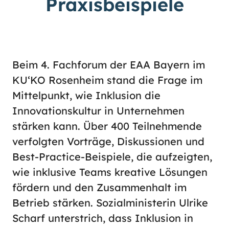
Praxisbeispiele
hoch
.) Für eine bessere Lesbarkeit
können Sie außerdem die Schrift
vergrößern. (Einfach bei
Schriftgröße
das Feld
groß
anwählen.)
Übrigens: Unsere Videos sind mit
Beim 4. Fachforum der EAA Bayern im
Untertiteln versehen.
KU‘KO Rosenheim stand die Frage im
Mittelpunkt, wie Inklusion die
Leichte Sprache
Innovationskultur in Unternehmen
stärken kann. Über 400 Teilnehmende
Gebärdensprache (DGS)
verfolgten Vorträge, Diskussionen und
Best-Practice-Beispiele, die aufzeigten,
wie inklusive Teams kreative Lösungen
Animationen
fördern und den Zusammenhalt im
an
aus
Betrieb stärken. Sozialministerin Ulrike
Scharf unterstrich, dass Inklusion in