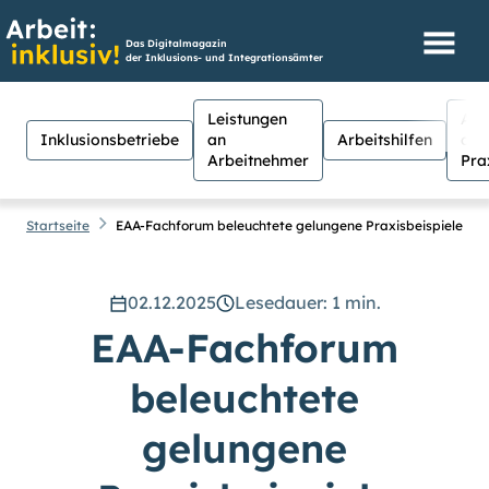
Das Digitalmagazin
der Inklusions- und Integrationsämter
Leistungen
Aus
Inklusionsbetriebe
an
Arbeitshilfen
der
Arbeitnehmer
Pra
Startseite
EAA-Fachforum beleuchtete gelungene Praxisbeispiele
02.12.2025
Lesedauer: 1 min.
Hilfen
Suche
EAA-Fachforum
Suchen
beleuchtete
Für Menschen mit Sehschwäche
besteht hier die Möglichkeit, den
gelungene
Kontrast stärker einzustellen.
(Klicken Sie dazu bei
Kontrast
auf
Suche schließen